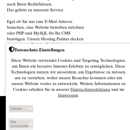
KONTAKT
nach Ihren Bedürfnissen.
Das gehört zu unserem Service.
Egal ob Sie nur eine E-Mail Adresse
brauchen, eine Website betreiben möchten
oder PHP und MySQL für Ihr CMS
benötigen. Unsere Hosting Partner decken
den grössten Teil der Bedürfnisse ab.
Datenschutz-Einstellungen
Weitere Produkte in unserem Angebot sind
virtuelle Server, dedizierte Server und
Diese Website verwendet Cookies und Targeting Technologien,
Zertifikate (SSL).
um Ihnen ein besseres Internet-Erlebnis zu ermöglichen. Diese
Gerne beraten wir Sie wenn Sie Fragen zu
Technologien nutzen wir ausserdem, um Ergebnisse zu messen,
diesen Themen haben.
um zu verstehen, woher unsere Besucher kommen oder um
unsere Website weiter zu entwickeln. Weitere Informationen zu
Cookies erhalten Sie in unserer
Datenschutzerklärung
und im
Impressum
.
Sonnenrainstrasse 6
Impressum
Details
CH-8717 Benken SG
Datenschutz
Fon +41 55 534 53 90
Druckversion
Fax +41 55 533 13 10
Nur
essentielle