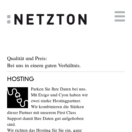
HOME
ANGEBOT
Qualität und Preis:
Bei uns in einem guten Verhältnis.
BERATUNG
PROGRAMMIERUNG
HOSTING
HOSTING
Parken Sie Ihre Daten bei uns.
Mit Exigo und Cyon haben wir
SUPPORT
zwei starke Hostingpartner.
Wir kombinieren die Stärken
REFERENZEN
dieser Partner mit unserem First Class
Support damit Ihre Daten gut aufgehoben
FIRMA
sind.
Wir richten das Hosting für Sie ein, ganz